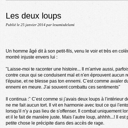
Les deux loups
Publié le
25 janvier 2014
par lesamisdelami
Un homme âgé dit à son petit-fils, venu le voir et très en colè
montré injuste envers lui :
"Laisse-moi te raconter une histoire... Il m'arrive aussi, parfo
contre ceux qui se conduisent mal et n'en éprouvent aucun re
t'épuise, et ne blesse pas ton ennemi. C'est comme avaler du
ennemi en meure. J'ai souvent combattu ces sentiments"
Il continua :" C'est comme si j'avais deux loups à l'intérieur d
ne me fait aucun tort. Il vit en harmonie avec tout ce qui l'ent
lorsqu'il n'y a pas lieu de s'offenser. Il combat uniquement lor
et il le fait de manière juste. Mais l'autre loup, ahhhh...! Il es
petite chose le précipite dans des accès de rage.