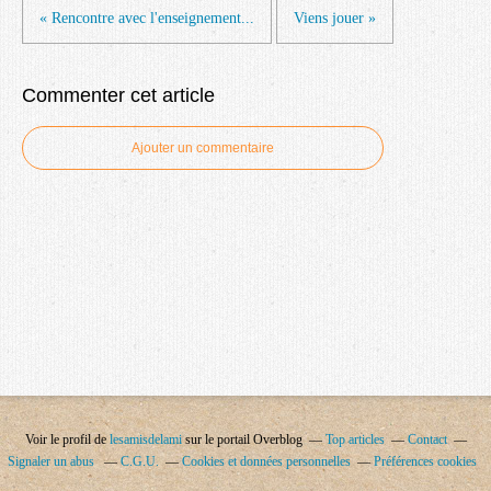
« Rencontre avec l'enseignement...
Viens jouer »
Commenter cet article
Ajouter un commentaire
Voir le profil de
lesamisdelami
sur le portail Overblog
Top articles
Contact
Signaler un abus
C.G.U.
Cookies et données personnelles
Préférences cookies