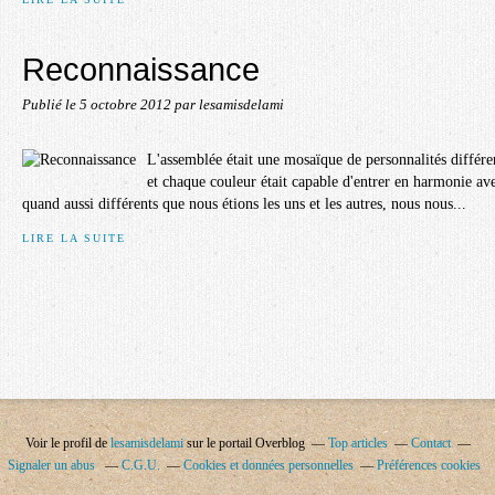
Reconnaissance
Publié le
5 octobre 2012
par lesamisdelami
L'assemblée était une mosaïque de personnalités différe
et chaque couleur était capable d'entrer en harmonie av
quand aussi différents que nous étions les uns et les autres, nous nous...
LIRE LA SUITE
Voir le profil de
lesamisdelami
sur le portail Overblog
Top articles
Contact
Signaler un abus
C.G.U.
Cookies et données personnelles
Préférences cookies