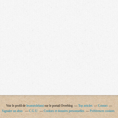
Voir le profil de
lesamisdelami
sur le portail Overblog
Top articles
Contact
Signaler un abus
C.G.U.
Cookies et données personnelles
Préférences cookies