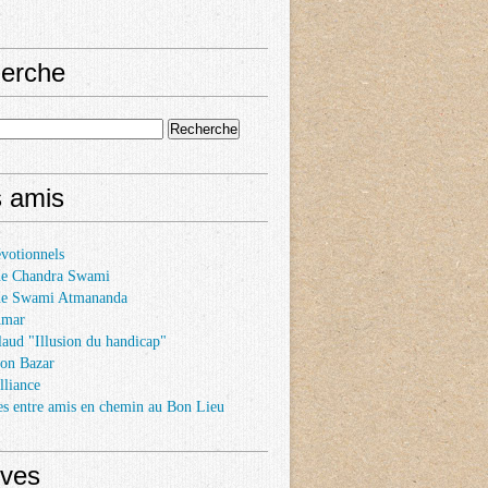
erche
s amis
votionnels
e Chandra Swami
de Swami Atmananda
Amar
laud "Illusion du handicap"
son Bazar
lliance
es entre amis en chemin au Bon Lieu
ives