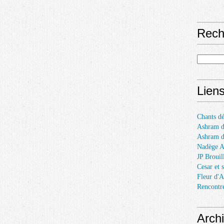
Rech
Lien
Chants dé
Ashram d
Ashram 
Nadège 
JP Brouil
Cesar et 
Fleur d'A
Rencontr
Arch