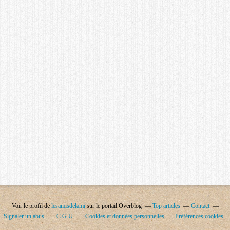
Voir le profil de
lesamisdelami
sur le portail Overblog
Top articles
Contact
Signaler un abus
C.G.U.
Cookies et données personnelles
Préférences cookies