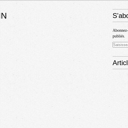
IN
S'ab
Abonnez-v
publiés.
Artic