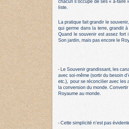
chacun s’occupe de ses « à-faire » 
liste.
La pratique fait grandir le souveni
qui germe dans la terre, grandit à l’
Quand le souvenir est assez fort 
Son jardin, mais pas encore le R
Le Souvenir grandissant, les cana
avec soi-même (sortir du besoin d’ê
etc.), pour se réconcilier avec les 
la conversion du monde. Convertir c
Royaume au monde.
Cette simplicité n’est pas évide