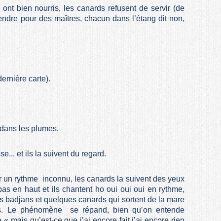
ont bien nourris, les canards refusent de servir (de
prendre pour des maîtres, chacun dans l’étang dit non,
dernière carte).
 dans les plumes.
... et ils la suivent du regard.
ur un rythme inconnu, les canards la suivent des yeux
bas en haut et ils chantent ho oui oui oui en rythme,
s badjans et quelques canards qui sortent de la mare
ns. Le phénomène se répand, bien qu’on entende
 « mais qu’est-ce que j’ai encore fait j’ai encore rien