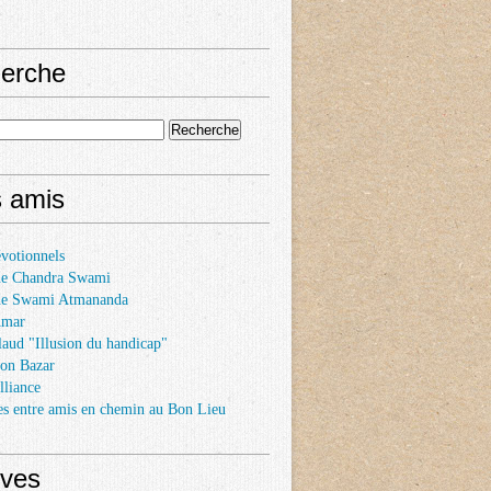
erche
s amis
votionnels
e Chandra Swami
de Swami Atmananda
Amar
laud "Illusion du handicap"
son Bazar
lliance
es entre amis en chemin au Bon Lieu
ives