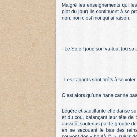
Malgré les enseignements qui les 
plat du jour) ils continuent à se 
non, non c’est moi qui ai raison.
- Le Soleil joue son va-tout (ou sa 
Les canards sont prêts à se voler
C’est alors qu’une nana canne passe
Légère et sautillante elle danse s
et du cou, balançant leur tête de 
aussitôt soutenus par le groupe de
en se secouant le bas des rei
souvent des « houlà là », suivis de