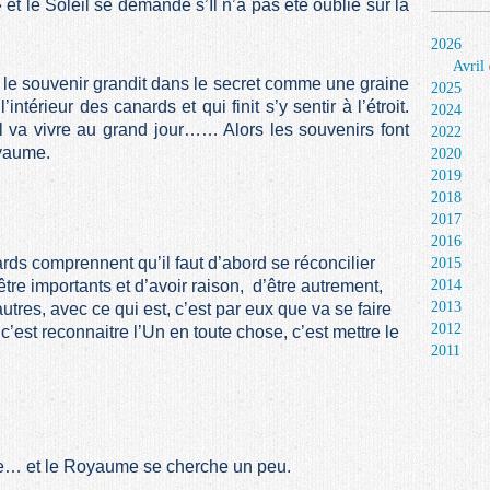
et le Soleil se demande s’Il n’a pas été oublié sur la
2026
Avril
r, le souvenir grandit dans le secret comme une graine
2025
intérieur des canards et qui finit s’y sentir à l’étroit.
2024
il va vivre au grand jour…… Alors les souvenirs font
2022
oyaume.
2020
2019
2018
2017
2016
rds comprennent qu’il faut d’abord se réconcilier
2015
2014
tre importants et d’avoir raison, d’être autrement,
2013
autres, avec ce qui est, c’est par eux que va se faire
2012
’est reconnaitre l’Un en toute chose, c’est mettre le
2011
nte… et le Royaume se cherche un peu.