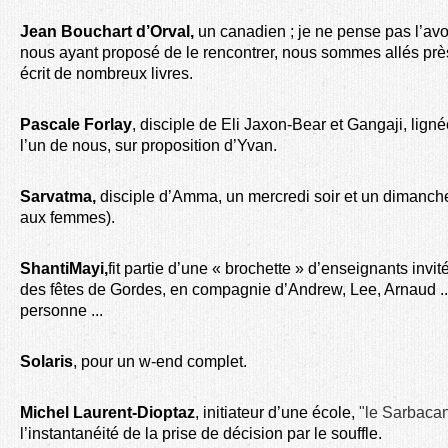
Jean Bouchart d’Orval,
un canadien ; je ne pense pas l’avo
nous ayant proposé de le rencontrer, nous sommes allés près d
écrit de nombreux livres.
Pascale Forlay
, disciple de Eli Jaxon-Bear et Gangaji, lig
l’un de nous, sur proposition d’Yvan.
Sarvatma,
disciple d’Amma, un mercredi soir et un dimanch
aux femmes).
ShantiMayi,
fit partie d’une « brochette » d’enseignants invit
des fêtes de Gordes, en compagnie d’Andrew, Lee, Arnaud ...
personne ...
Solaris
, pour un w-end complet.
Michel Laurent-Dioptaz
,
initiateur d’une école,
"le Sarbaca
l’instantanéité de la prise de décision par le souffle.