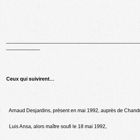
_______________________________________________
____________
Ceux qui suivirent…
-
Arnaud Desjardins, présent en mai 1992, auprès de Chand
-
Luis Ansa, alors maître soufi le 18 mai 1992,