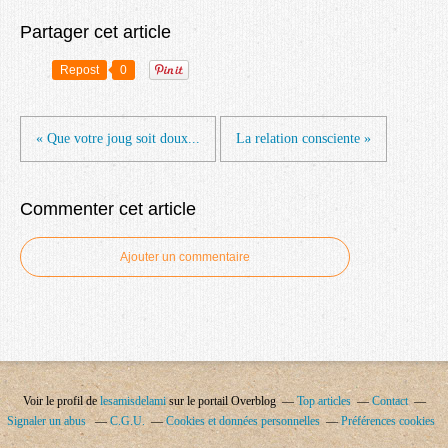
Partager cet article
Repost
0
« Que votre joug soit doux...
La relation consciente »
Commenter cet article
Ajouter un commentaire
Voir le profil de
lesamisdelami
sur le portail Overblog
Top articles
Contact
Signaler un abus
C.G.U.
Cookies et données personnelles
Préférences cookies