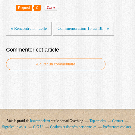
Repost
0
« Rencontre annuelle
Commémoration 15 au 18... »
Commenter cet article
Ajouter un commentaire
Voir le profil de
lesamisdelami
sur le portail Overblog
Top articles
Contact
Signaler un abus
C.G.U.
Cookies et données personnelles
Préférences cookies