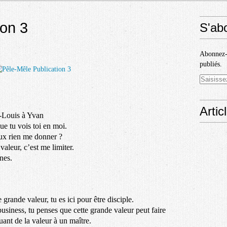
ion 3
S'ab
Abonnez-v
publiés.
Artic
n-Louis à Yvan
ue tu vois toi en moi.
eux rien me donner ?
valeur, c’est me limiter.
nes.
grande valeur, tu es ici pour être disciple.
 business, tu penses que cette grande valeur peut faire
buant de la valeur à un maître.