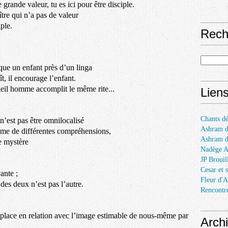
grande valeur, tu es ici pour être disciple.
ître qui n’a pas de valeur
ple.
Rech
que un enfant près d’un linga
t, il encourage l’enfant.
ieil homme accomplit le même rite...
Lien
Chants dé
’est pas être omnilocalisé
Ashram d
me de différentes compréhensions,
Ashram 
le mystère
Nadège 
JP Brouil
Cesar et 
ante ;
Fleur d'A
 des deux n’est pas l’autre.
Rencontr
 place en relation avec l’image estimable de nous-même par
Arch