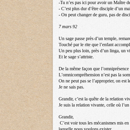
-Tu n’es pas ici pour avoir un Maître de 
- C’est plus dur d’être disciple d’un ma
- On peut changer de guru, pas de disci
7 mars 92
Un sage passe près d’un temple, remar
Touché par le rite que l’enfant accomplî
Un peu plus loin, près d’un linga, un v
Et le sage s’attriste.
De la même façon que l’omniprésence n
L’omnicompréhension n’est pas la som
On ne peut pas se l’approprier, on est 
Je ne sais pas.
Grandir, c’est la quête de la relation viv
Je suis la relation vivante, celle où l’un
Grandir,
C’est voir tous les mécanismes mis en
laquelle nous voulons exister.