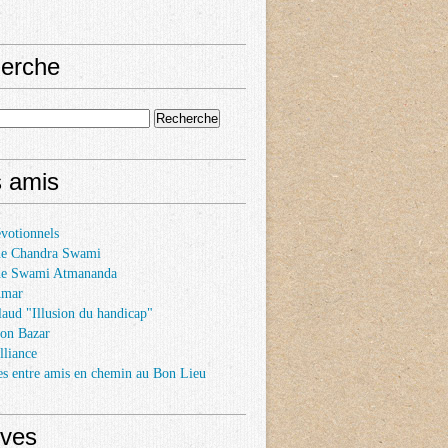
erche
s amis
votionnels
e Chandra Swami
de Swami Atmananda
Amar
laud "Illusion du handicap"
son Bazar
lliance
es entre amis en chemin au Bon Lieu
ives