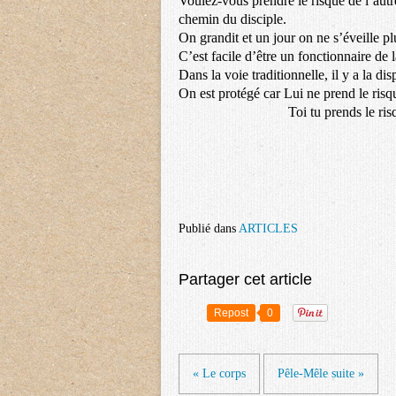
Voulez-vous prendre le risque de l’autre
chemin du disciple.
On grandit et un jour on ne s’éveille pl
C’est facile d’être un fonctionnaire de la
Dans la voie traditionnelle, il y a la dis
On est protégé car Lui ne prend le ri
Toi tu prends le risque 
12 avril 
Publié dans
ARTICLES
Partager cet article
Repost
0
« Le corps
Pêle-Mêle suite »