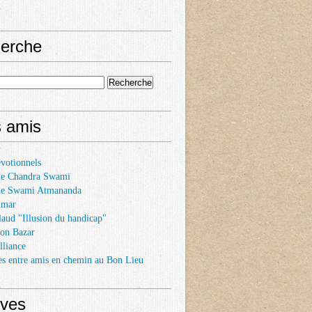
erche
s amis
votionnels
e Chandra Swami
de Swami Atmananda
Amar
laud "Illusion du handicap"
son Bazar
lliance
es entre amis en chemin au Bon Lieu
ives