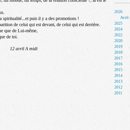
, du monde, du temps, de la relation consciente ?, là est le
2026
us.
Avril
 spiritualité...et puis il y a des promotions !
2025
parition de celui qui est devant, de celui qui est derrière.
2024
sque que de Lui-même,
2022
de toi.
2020
2019
A midi
2018
2017
2016
2015
2014
2013
2012
2011