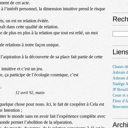
ment de cet acte.
l’intérêt personnel, la dimension intuitive prend le risque
Rech
s, on est en relation évitée.
raît
dans cette qualité de relation.
le de plus en plus à la relation que tout est relié, un moi
 de relations à notre façon unique.
Lien
l’aspiration à la découverte de sa place fait partie de cette
Chants dé
ntuitive et c’est un jeu.
Ashram d
ce, ça participe de l’écologie cosmique, c’est
Ashram 
Nadège 
.
JP Brouil
, matin
Cesar et 
Fleur d'A
quelque chose pour nous. Ici, le fait de coopérer à Cela est
Rencontr
e Intention ;
tter le monde sans en avoir fait l’expérience complète avec
monde permet l’abolition de la séparation.
Arch