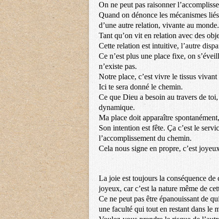
On ne peut pas raisonner l’accomplisse
Quand on dénonce les mécanismes liés à 
d’une autre relation, vivante au monde.
Tant qu’on vit en relation avec des objet
Cette relation est intuitive,
l’autre dispa
Ce n’est plus une place fixe,
on s’éveil
n’existe pas.
Notre place, c’est vivre le tissus vivant
Ici te sera donné le chemin.
Ce que Dieu a
besoin au travers de toi, 
dynamique.
Ma place doit apparaître spontanément, i
Son intention est fête. Ça c’est le servi
l’accomplissement du chemin.
Cela nous signe en propre, c’est joyeux
12 avril 92
La joie est toujours la conséquence de 
joyeux, car c’est la nature même de cett
Ce ne peut pas être épanouissant de qui
une faculté qui tout en restant dans le 